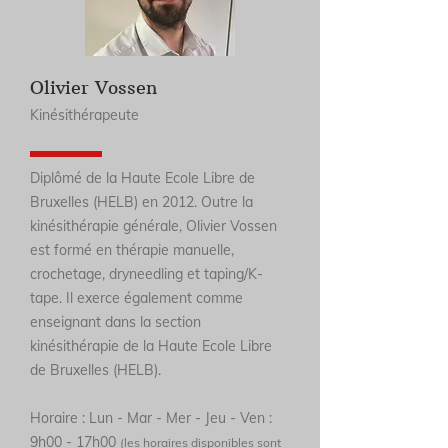
Olivier Vossen
Kinésithérapeute
Diplômé de la Haute Ecole Libre de
Bruxelles (HELB) en 2012. Outre la
kinésithérapie générale, Olivier Vossen
est formé en thérapie manuelle,
crochetage, dryneedling et taping/K-
tape. Il exerce également comme
enseignant dans la section
kinésithérapie de la Haute Ecole Libre
de Bruxelles (HELB).
Horaire : Lun - Mar - Mer - Jeu - Ven :
9h00 - 17h00
(les horaires disponibles sont